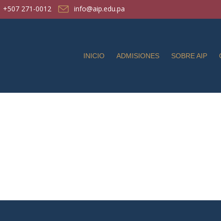
+507 271-0012
info@aip.edu.pa
INICIO
ADMISIONES
SOBRE AIP