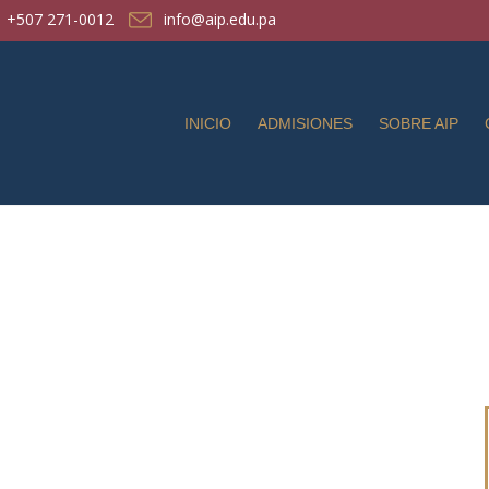
+507 271-0012
info@aip.edu.pa
INICIO
ADMISIONES
SOBRE AIP